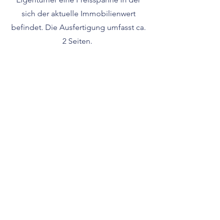
sich der aktuelle Immobilienwert
befindet. Die Ausfertigung umfasst ca.
2 Seiten.
Wir sind DEKRA zertifiziert!
Liedtke Immobilien
Kurparkstraße 8, 38723 Seesen