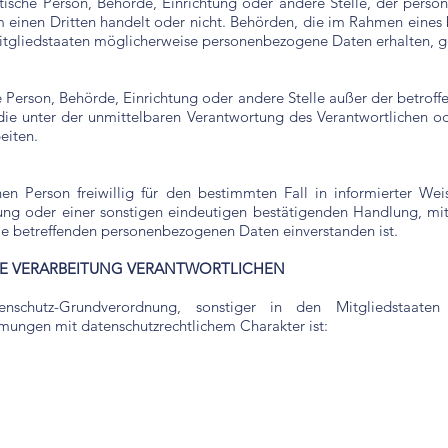
istische Person, Behörde, Einrichtung oder andere Stelle, der per
m einen Dritten handelt oder nicht. Behörden, die im Rahmen eine
tgliedstaaten möglicherweise personenbezogene Daten erhalten, ge
sche Person, Behörde, Einrichtung oder andere Stelle außer der betr
die unter der unmittelbaren Verantwortung des Verantwortlichen ode
eiten.
enen Person freiwillig für den bestimmten Fall in informierter W
ng oder einer sonstigen eindeutigen bestätigenden Handlung, mit 
 sie betreffenden personenbezogenen Daten einverstanden ist.
DIE VERARBEITUNG VERANTWORTLICHEN
enschutz-Grundverordnung, sonstiger in den Mitgliedstaate
ungen mit datenschutzrechtlichem Charakter ist: