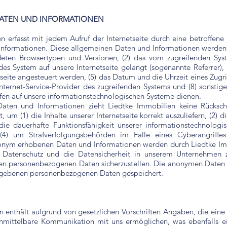
DATEN UND INFORMATIONEN
n erfasst mit jedem Aufruf der Internetseite durch eine betroffen
nformationen. Diese allgemeinen Daten und Informationen werden i
deten Browsertypen und Versionen, (2) das vom zugreifenden Syst
ndes System auf unsere Internetseite gelangt (sogenannte Referrer),
eite angesteuert werden, (5) das Datum und die Uhrzeit eines Zugriffs
 Internet-Service-Provider des zugreifenden Systems und (8) sonsti
fen auf unsere informationstechnologischen Systeme dienen.
aten und Informationen zieht Liedtke Immobilien keine Rückschl
um (1) die Inhalte unserer Internetseite korrekt auszuliefern, (2) di
die dauerhafte Funktionsfähigkeit unserer informationstechnolog
 (4) um Strafverfolgungsbehörden im Falle eines Cyberangriffe
nonym erhobenen Daten und Informationen werden durch Liedtke Immo
 Datenschutz und die Datensicherheit in unserem Unternehmen z
eten personenbezogenen Daten sicherzustellen. Die anonymen Daten 
gegebenen personenbezogenen Daten gespeichert.
n enthält aufgrund von gesetzlichen Vorschriften Angaben, die ein
mittelbare Kommunikation mit uns ermöglichen, was ebenfalls ein