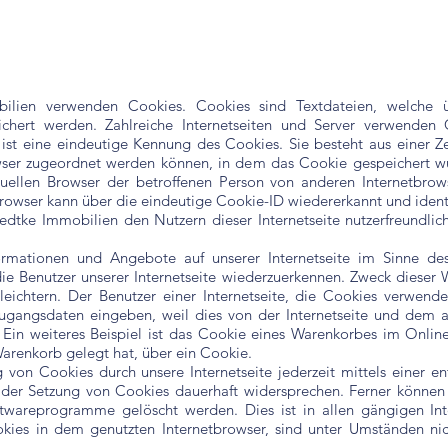
bilien verwenden Cookies. Cookies sind Textdateien, welche 
hert werden. Zahlreiche Internetseiten und Server verwenden C
st eine eindeutige Kennung des Cookies. Sie besteht aus einer Ze
wser zugeordnet werden können, in dem das Cookie gespeichert wu
iduellen Browser der betroffenen Person von anderen Internetbrow
rowser kann über die eindeutige Cookie-ID wiedererkannt und identi
dtke Immobilien den Nutzern dieser Internetseite nutzerfreundliche
ormationen und Angebote auf unserer Internetseite im Sinne de
die Benutzer unserer Internetseite wiederzuerkennen. Zweck dieser 
leichtern. Der Benutzer einer Internetseite, die Cookies verwend
 Zugangsdaten eingeben, weil dies von der Internetseite und de
in weiteres Beispiel ist das Cookie eines Warenkorbes im Online
 Warenkorb gelegt hat, über ein Cookie.
 von Cookies durch unsere Internetseite jederzeit mittels einer e
der Setzung von Cookies dauerhaft widersprechen. Ferner können b
twareprogramme gelöscht werden. Dies ist in allen gängigen Int
ies in dem genutzten Internetbrowser, sind unter Umständen nicht