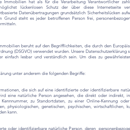
e Immobilien hat als für die Verarbeitung Verantwortlicher zahl
lichst lückenlosen Schutz der über diese Internetseite ver
tbasierte Datenübertragungen grundsätzlich Sicherheitslücken aufw
m Grund steht es jeder betroffenen Person frei, personenbezoge
rmitteln.
mmobilien beruht auf den Begrifflichkeiten, die durch den Europäi
dnung (DSGVO) verwendet wurden. Unsere Datenschutzerklärung soll
er einfach lesbar und verständlich sein. Um dies zu gewährleist
lärung unter anderem die folgenden Begriffe:
ationen, die sich auf eine identifizierte oder identifizierbare nat
 wird eine natürliche Person angesehen, die direkt oder indirekt, 
Kennnummer, zu Standortdaten, zu einer Online-Kennung ode
, physiologischen, genetischen, psychischen, wirtschaftlichen, kul
rden kann.
zierte oder identifizierbare natürliche Person, deren personenbez