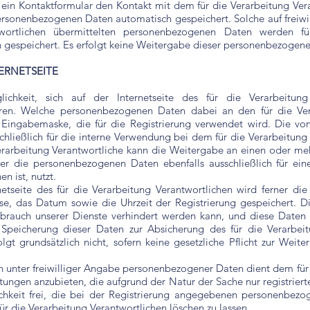
 ein Kontaktformular den Kontakt mit dem für die Verarbeitung Ve
rsonenbezogenen Daten automatisch gespeichert. Solche auf freiwil
twortlichen übermittelten personenbezogenen Daten werden f
 gespeichert. Es erfolgt keine Weitergabe dieser personenbezogene
TERNETSEITE
ichkeit, sich auf der Internetseite des für die Verarbeitun
ren. Welche personenbezogenen Daten dabei an den für die Vera
n Eingabemaske, die für die Registrierung verwendet wird. Die v
ießlich für die interne Verwendung bei dem für die Verarbeitung 
erarbeitung Verantwortliche kann die Weitergabe an einen oder mehr
 der die personenbezogenen Daten ebenfalls ausschließlich für ei
n ist, nutzt.
etseite des für die Verarbeitung Verantwortlichen wird ferner die
e, das Datum sowie die Uhrzeit der Registrierung gespeichert. Di
brauch unserer Dienste verhindert werden kann, und diese Daten
ie Speicherung dieser Daten zur Absicherung des für die Verarbeit
lgt grundsätzlich nicht, sofern keine gesetzliche Pflicht zur Wei
n unter freiwilliger Angabe personenbezogener Daten dient dem für
stungen anzubieten, die aufgrund der Natur der Sache nur registri
ichkeit frei, die bei der Registrierung angegebenen personenbez
r die Verarbeitung Verantwortlichen löschen zu lassen.