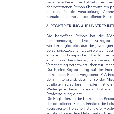
betroffene Person per E-Mail oder über
der betroffenen Person übermittelten pe
an den für die Verarbeitung Veran
Kontaktaufnahme zur betroffenen Person
6. REGISTRIERUNG AUF UNSERER IN
Die betroffene Person hat die Mögl
personenbezogenen Daten zu registrie
werden, ergibt sich aus der jeweilige
personenbezogenen Daten werden ausschl
erhoben und gespeichert. Der für die V
einen Paketdienstleister, veranlassen,
Verarbeitung Verantwortlichen zuzurechne
Durch eine Registrierung auf der Intern
betroffenen Person vergebene IP-Adress
dem Hintergrund, dass nur so der Miss
Straftaten aufzuklären. Insofern ist d
Weitergabe dieser Daten an Dritte erfo
Strafverfolgung dient.
Die Registrierung der betroffenen Perso
der betroffenen Person Inhalte oder Lei
Registrierten Personen steht die Mögl
vollständig aus dem Datenbestand des fü